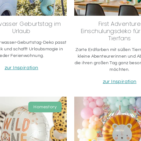
wasser Geburtstag im
First Adventure
Urlaub
Einschulungsdeko für
Tierfans
rwasser-Geburtstag-Deko passt
k und schafft Urlaubsmagie in
Zarte Erdfarben mit süßen Tier
jeder Ferienwohnung.
kleine Abenteurerinnen und A
die ihren großen Tag ganz beso
zur Inspiration
möchten.
zur Inspiration
Homestory