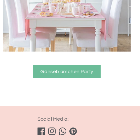
Gänseblümchen Party
Social Media: