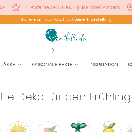
rsand ab 75€
4,9 Sterne bei 50.000+ glücklichen Kin
Sichere dir 10% Rabatt auf deine 1. Bestellung
NLÄSSE
SAISONALE FESTE
INSPIRATION
S
te Deko für den Frühling