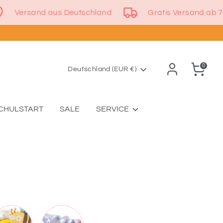
dern
Versand aus Deutschland
Gratis Ve
0
Währung
Deutschland (EUR €)
CHULSTART
SALE
SERVICE