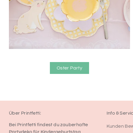
Oster Party
Über Printfetti:
Info & Servi
Bei Printfetti findest du zauberhafte
Kunden Be
Partydeko für Kindergeburtstag,