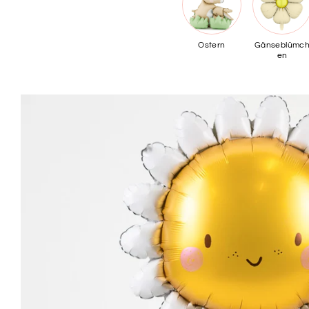
Ostern
Gänseblümc
en