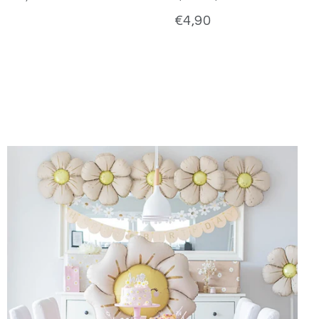
€4,90
g