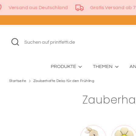
Direkt
dern
Versand aus Deutschland
Gratis Ve
zum
Inhalt
Suchen
Suchen
auf
printfetti.de
PRODUKTE
THEMEN
A
Startseite
Zauberhafte Deko für den Frühling
Zauberhaf