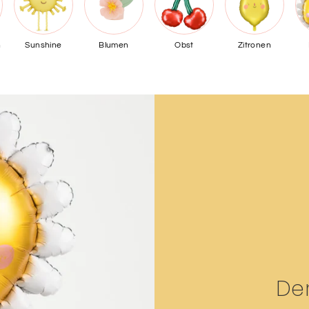
h
Sunshine
Blumen
Obst
Zitronen
Der