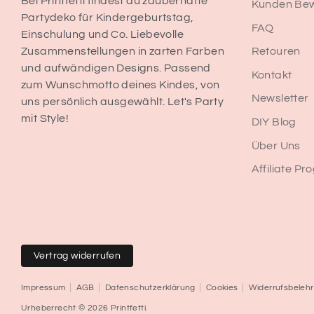
Bei Printfetti findest du zauberhafte
Kunden Be
Partydeko für Kindergeburtstag,
FAQ
Einschulung und Co. Liebevolle
Retouren
Zusammenstellungen in zarten Farben
und aufwändigen Designs. Passend
Kontakt
zum Wunschmotto deines Kindes, von
Newsletter
uns persönlich ausgewählt. Let's Party
mit Style!
DIY Blog
Über Uns
Affiliate P
Vertrag widerrufen
Impressum
AGB
Datenschutzerklärung
Cookies
Widerrufsbeleh
Urheberrecht © 2026
Printfetti
.