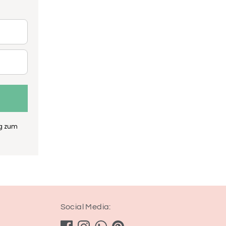
ng zum
Social Media: