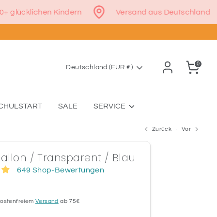
50.000+ glücklichen Kindern
Versand aus Deutschl
0
Währung
Deutschland (EUR €)
CHULSTART
SALE
SERVICE
Zurück
Vor
allon / Transparent / Blau
649 Shop-Bewertungen
 kostenfreiem
Versand
ab 75€