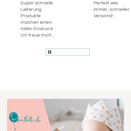
elle
Perfekt wie
Habe
immer, schneller
so o
Versand!
beste
nen
imme
uck.
bege
ich
Qual
für
Ware
lung
schn
en ☺️
und 
Bem
vom 
einf
wund
Dank
bis 
Mal! 