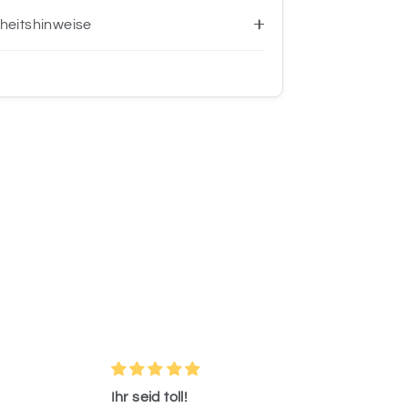
heitshinweise
eid toll!
Sehr zufrieden