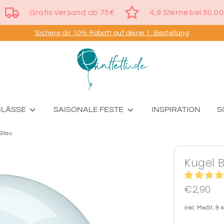
and
Gratis Versand ab 75€
4,9 Sterne bei 
Sichere dir 10% Rabatt auf deine 1. Bestellung
NLÄSSE
SAISONALE FESTE
INSPIRATION
S
 Blau
Kugel B
€2,90
inkl. MwSt. &