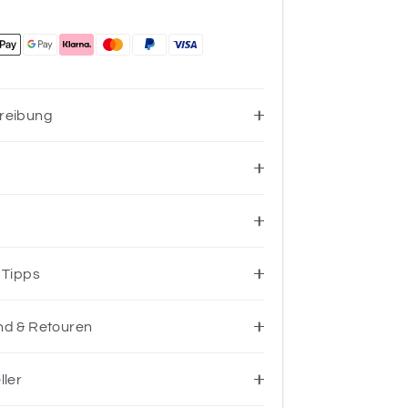
reibung
 Tipps
nd & Retouren
ller