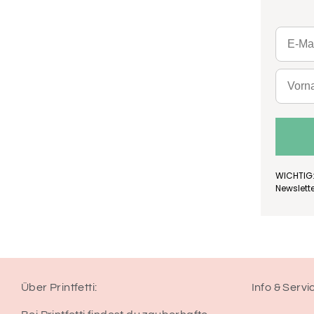
WICHTIG:
Newslett
Über Printfetti:
Info & Servi