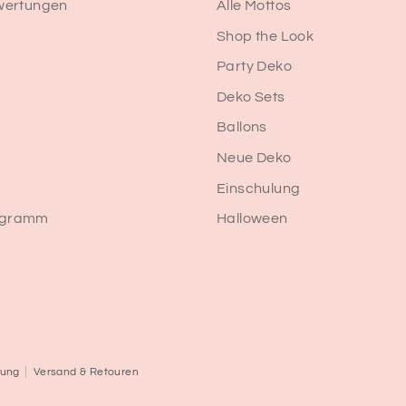
wertungen
Alle Mottos
Shop the Look
Party Deko
Deko Sets
Ballons
Neue Deko
Einschulung
rogramm
Halloween
rung
Versand & Retouren