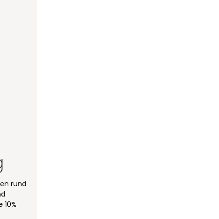
g
een rund
nd
e 10%