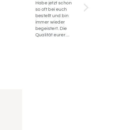
 jetzt schon
Schnelle
ft bei euch
Lieferung. Hat
llt und bin
alles super
r wieder
funktioniert :).
istert. Die
Vielen Dank
ität eurer
, der
elle Versand
die
ühungen
Service sind
ach
erbar.
e dafür und
zum nächsten
😊♥️