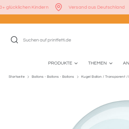
Direkt
50.000+ glücklichen Kindern
Versand aus Deutschl
zum
Inhalt
Suchen
Suchen
auf
printfetti.de
PRODUKTE
THEMEN
A
Startseite
Ballons - Ballons - Ballons
Kugel Ballon / Transparent /