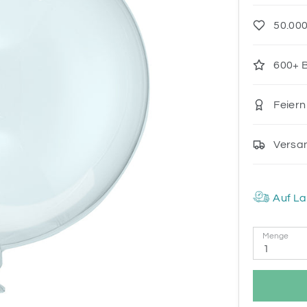
50.000
600+ B
Feiern
Versa
Auf La
Menge
1