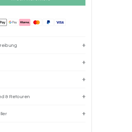
reibung
nd & Retouren
ller