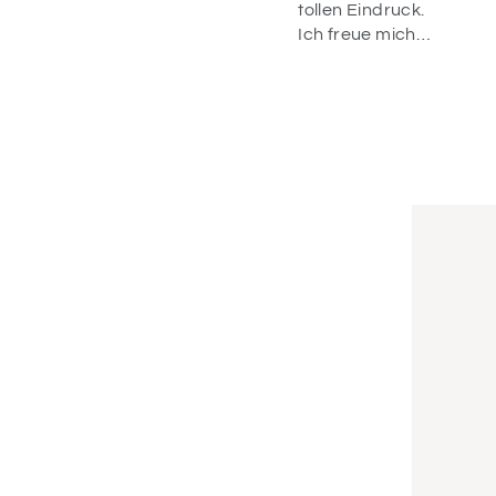
Geburtstagsdeko
tollen Eindruck.
für meine Tochter
Ich freue mich
schon da.
schon alles für
Wahnsinn! Alles
die Einschulung
war liebevoll
zu dekorieren ☺️
verpackt und die
Artikel sind
einfach
wunderschön!
Vielen Dank.