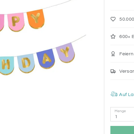
50.000
600+ B
Feiern
Versa
Auf La
Menge
1