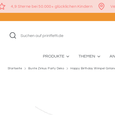
Direkt
€
4,9 Sterne bei 50.000+ glücklichen Kindern
zum
Inhalt
Suchen
Suchen
auf
printfetti.de
PRODUKTE
THEMEN
A
Startseite
Bunte Zirkus Party Deko
Happy Birthday Wimpel Girlan