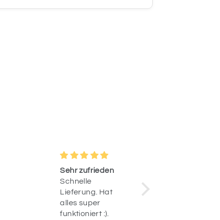
Sehr zufrieden
Einzigarti
Schnelle
Habe so l
Lieferung. Hat
nach ein
alles super
kindlichen
funktioniert :).
ballon fü