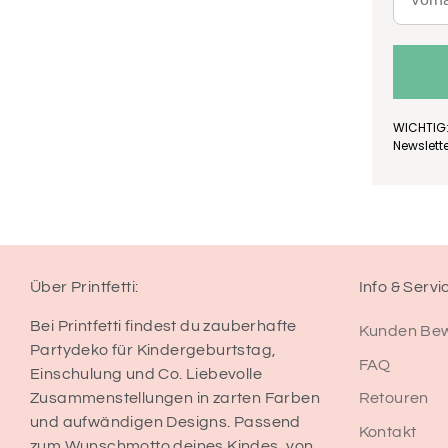
WICHTIG:
Newslett
Über Printfetti:
Info & Servi
Bei Printfetti findest du zauberhafte
Kunden Be
Partydeko für Kindergeburtstag,
FAQ
Einschulung und Co. Liebevolle
Retouren
Zusammenstellungen in zarten Farben
und aufwändigen Designs. Passend
Kontakt
zum Wunschmotto deines Kindes, von