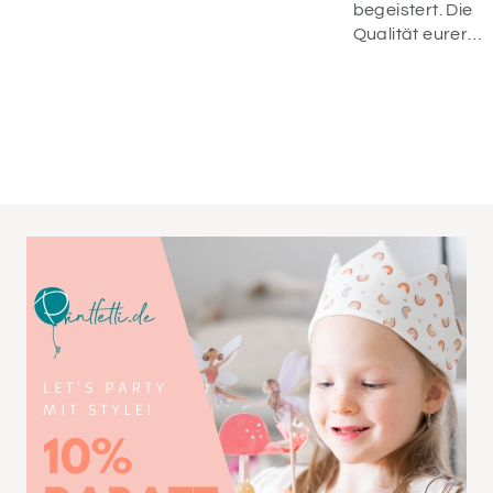
begeistert. Die
Qualität eurer
Ware, der
schnelle Versan
und die
Bemühungen
vom Service sin
einfach
wunderbar.
Danke dafür und
bis zum nächste
Mal! 😊♥️