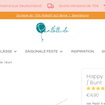
Versand aus Deutschland
Gratis Versand ab 75
Sichere dir 10% Rabatt auf deine 1. Bestellung
NLÄSSE
SAISONALE FESTE
INSPIRATION
S
de / Bunt
Happy 
/ Bunt
€4,90
inkl. MwSt. &