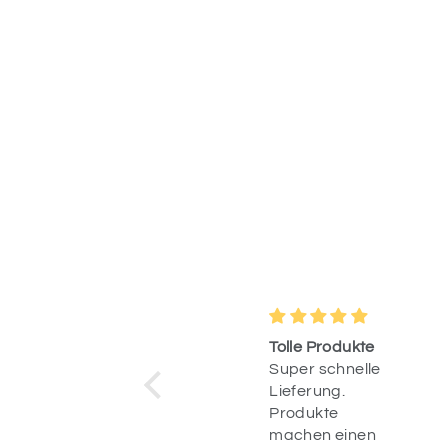
Wunderschöne
Tolle Produkte
Deko &
Super schnelle
blitzschnelle
Ich habe gestern
Lieferung.
Lieferung
bestellt und
Produkte
heute war die
machen einen