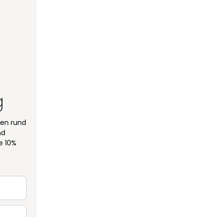
g
een rund
nd
e 10%