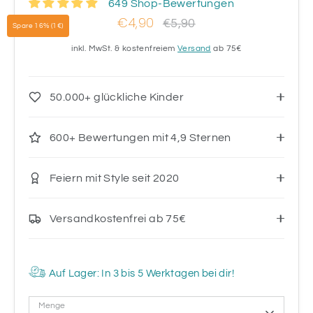
649 Shop-Bewertungen
€4,90
Normaler
€5,90
Spare 16% (1€)
Preis
inkl. MwSt. & kostenfreiem
Versand
ab 75€
50.000+ glückliche Kinder
600+ Bewertungen mit 4,9 Sternen
Feiern mit Style seit 2020
Versandkostenfrei ab 75€
Auf Lager: In 3 bis 5 Werktagen bei dir!
Menge