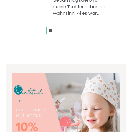
uf
Geburtstagsdeko für
n
meine Tochter schon da.
r
Wahnsinn! Alles war
liebevoll verpackt und
die Artikel sind einfach
wunderschön! Vielen
Dank.