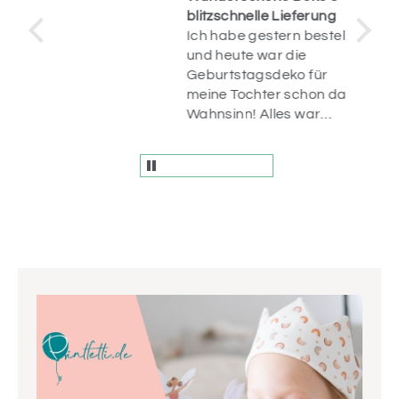
blitzschnelle Lieferung
Ich habe gestern bestellt
op.
und heute war die
uf
Geburtstagsdeko für
n
meine Tochter schon da.
r
Wahnsinn! Alles war
liebevoll verpackt und
die Artikel sind einfach
wunderschön! Vielen
Dank.