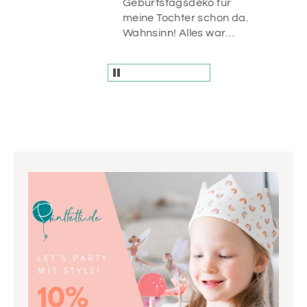
uf
Geburtstagsdeko für
n
meine Tochter schon da.
r
Wahnsinn! Alles war
liebevoll verpackt und
die Artikel sind einfach
wunderschön! Vielen
Dank.