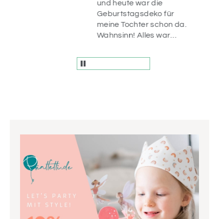
op.
und heute war die
uf
Geburtstagsdeko für
n
meine Tochter schon da.
r
Wahnsinn! Alles war
liebevoll verpackt und
die Artikel sind einfach
wunderschön! Vielen
Dank.