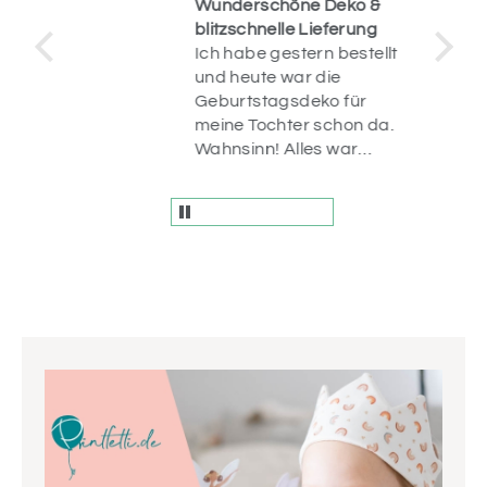
Wunderschöne Deko &
blitzschnelle Lieferung
Ich habe gestern bestellt
op.
und heute war die
uf
Geburtstagsdeko für
n
meine Tochter schon da.
r
Wahnsinn! Alles war
liebevoll verpackt und
die Artikel sind einfach
wunderschön! Vielen
Dank.