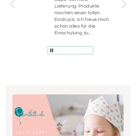
stellt
Lieferung. Produkte
machen einen tollen
ür
Eindruck. Ich freue mich
n da.
schon alles für die
r
Einschulung zu
und
dekorieren ☺️
fach
en