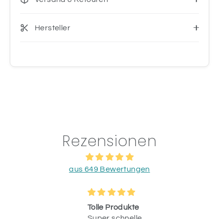
Hersteller
Rezensionen
aus 649 Bewertungen
o &
Tolle Produkte
ung
Super schnelle