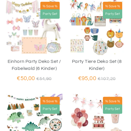
% Save %
% Save %
Party Set
Party Set
Einhorn Party Deko Set /
Party Tiere Deko Set (8
Fabelwald (6 Kinder)
Kinder)
Normaler
Normaler
€50,00
€95,00
€54,90
€107,20
Preis
Preis
% Save %
% Save %
Party Set
Party Set