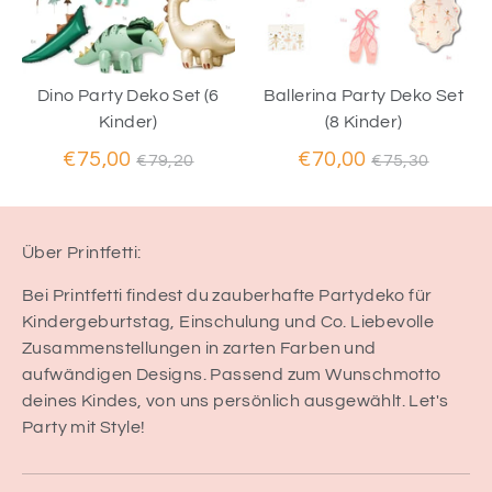
Dino Party Deko Set (6
Ballerina Party Deko Set
Kinder)
(8 Kinder)
Normaler
Normaler
€75,00
€70,00
€79,20
€75,30
Preis
Preis
Über Printfetti:
Bei Printfetti findest du zauberhafte Partydeko für
Kindergeburtstag, Einschulung und Co. Liebevolle
Zusammenstellungen in zarten Farben und
aufwändigen Designs. Passend zum Wunschmotto
deines Kindes, von uns persönlich ausgewählt. Let's
Party mit Style!