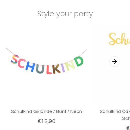
Style your party
Schulkind Girlande / Bunt / Neon
Schulkind Cak
Sch
€12,90
€