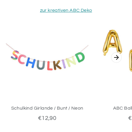
zur kreativen ABC Deko
Schulkind Girlande / Bunt / Neon
ABC Ball
€12,90
€