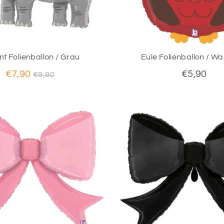
nt Folienballon / Grau
Eule Folienballon / Wa
Normaler
€7,90
€5,90
€9,90
Preis