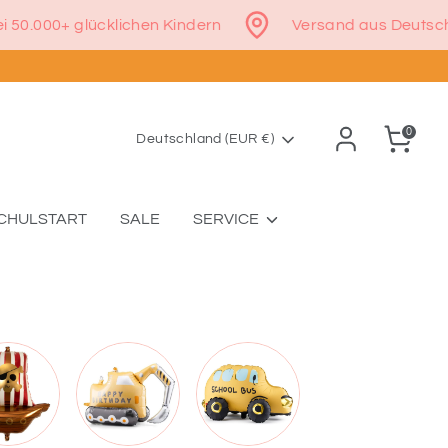
Sterne bei 50.000+ glücklichen Kindern
Versand au
0
Währung
Deutschland (EUR €)
CHULSTART
SALE
SERVICE