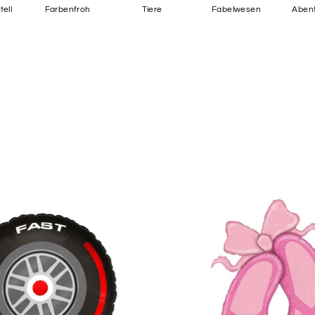
ell
Farbenfroh
Tiere
Fabelwesen
Abent