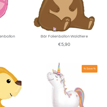
ienballon
Bär Folienballon Waldtiere
€5,90
% Save %