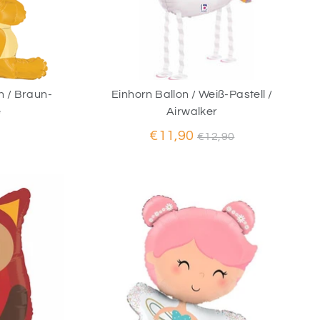
n / Braun-
Einhorn Ballon / Weiß-Pastell /
e
Airwalker
Normaler
€11,90
€12,90
Preis