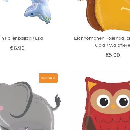
in Folienballon / Lila
Eichhörnchen Folienballo
Gold / Waldtier
€6,90
€5,90
% Save %