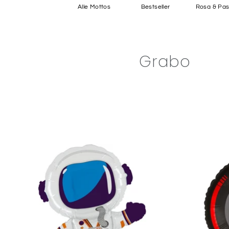
Alle Mottos
Bestseller
Rosa & Past
Grabo