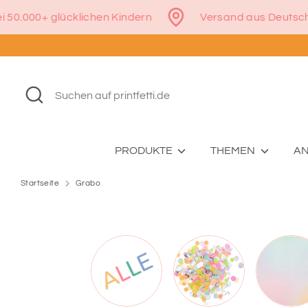
Direkt
Sterne bei 50.000+ glücklichen Kindern
Versand au
zum
Inhalt
Suchen
Suchen
auf
printfetti.de
PRODUKTE
THEMEN
A
Startseite
Grabo