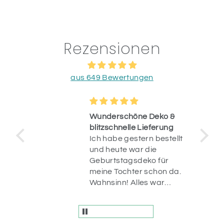
Rezensionen
aus 649 Bewertungen
Wunderschöne Deko &
blitzschnelle Lieferung
Ich habe gestern bestellt
op.
und heute war die
uf
Geburtstagsdeko für
n
meine Tochter schon da.
r
Wahnsinn! Alles war
liebevoll verpackt und
die Artikel sind einfach
wunderschön! Vielen