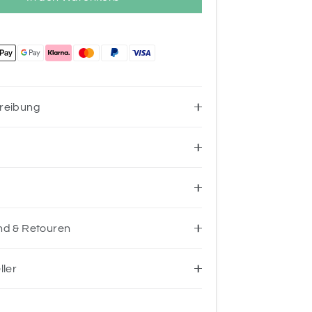
reibung
nd & Retouren
ller