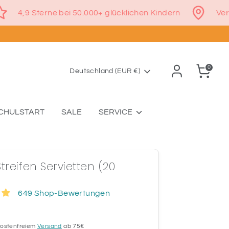
€
4,9 Sterne bei 50.000+ glücklichen Kindern
0
Währung
Deutschland (EUR €)
CHULSTART
SALE
SERVICE
treifen Servietten (20
649 Shop-Bewertungen
 kostenfreiem
Versand
ab 75€