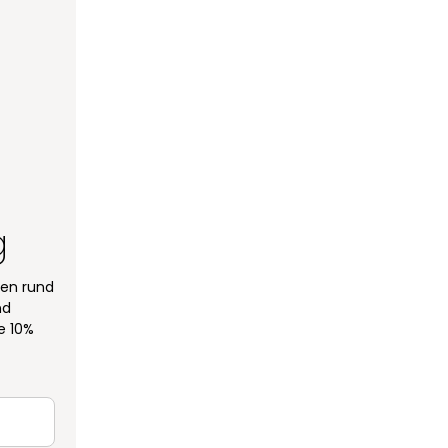
g
een rund
nd
e 10%