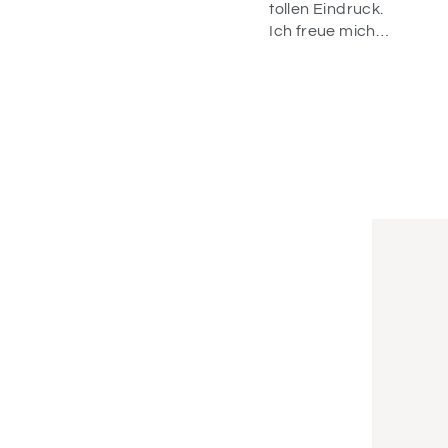
Geburtstagsdeko
tollen Eindruck.
für meine Tochter
Ich freue mich
schon da.
schon alles für
Wahnsinn! Alles
die Einschulung
war liebevoll
zu dekorieren ☺️
verpackt und die
Artikel sind
einfach
wunderschön!
Vielen Dank.