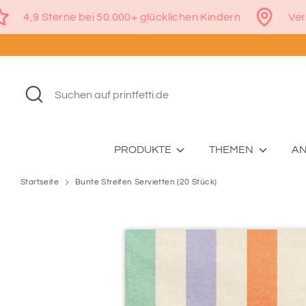
Direkt
€
4,9 Sterne bei 50.000+ glücklichen Kindern
zum
Inhalt
Suchen
Suchen
auf
printfetti.de
PRODUKTE
THEMEN
A
Startseite
Bunte Streifen Servietten (20 Stück)