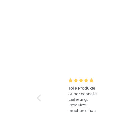
Wunderschöne
Tolle Produkte
Deko &
Super schnelle
blitzschnelle
Ich habe gestern
Lieferung.
Lieferung
bestellt und
Produkte
heute war die
machen einen