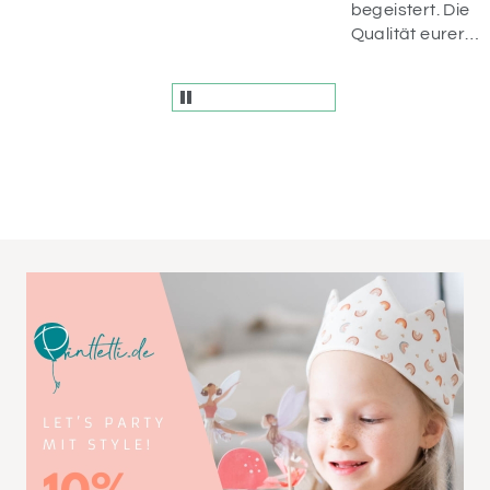
begeistert. Die
Qualität eurer
Ware, der
schnelle Versan
und die
Bemühungen
vom Service sin
einfach
wunderbar.
Danke dafür und
bis zum nächste
Mal! 😊♥️