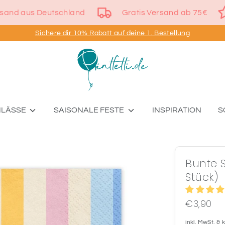
Versand aus Deutschland
Gratis Versand ab 75
Sichere dir 10% Rabatt auf deine 1. Bestellung
NLÄSSE
SAISONALE FESTE
INSPIRATION
S
Bunte S
Stück)
€3,90
inkl. MwSt. &