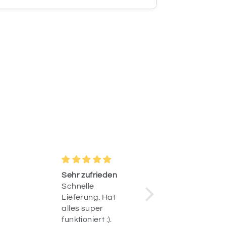
Sehr zufrieden
Einzigarti
Schnelle
Habe so l
Lieferung. Hat
nach ein
alles super
kindlichen
funktioniert :).
ballon fü