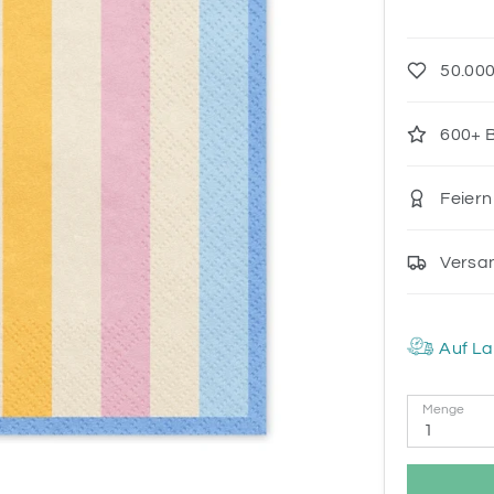
50.000
600+ B
Feiern
Versa
Auf La
Menge
1