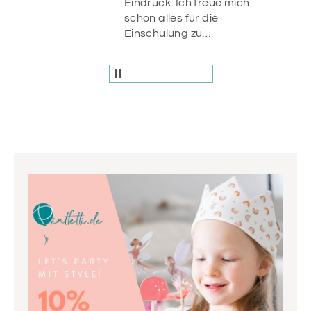
ür
Eindruck. Ich freue mich
n da.
schon alles für die
r
Einschulung zu
und
dekorieren ☺️
fach
en