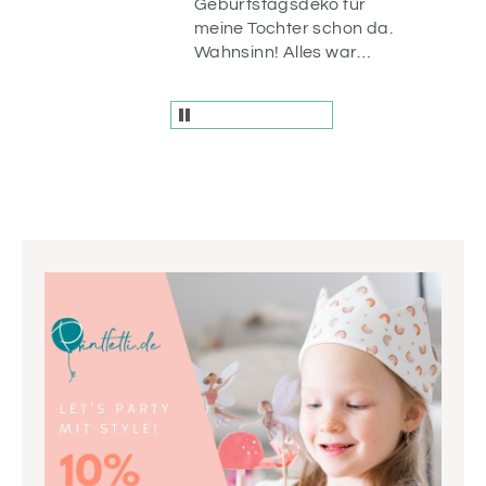
uf
Geburtstagsdeko für
n
meine Tochter schon da.
r
Wahnsinn! Alles war
liebevoll verpackt und
die Artikel sind einfach
wunderschön! Vielen
Dank.