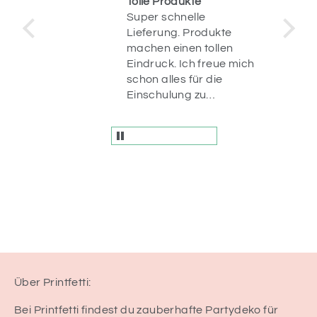
o &
Tolle Produkte
ung
Super schnelle
stellt
Lieferung. Produkte
machen einen tollen
ür
Eindruck. Ich freue mich
n da.
schon alles für die
r
Einschulung zu
und
dekorieren ☺️
fach
en
Über Printfetti:
Bei Printfetti findest du zauberhafte Partydeko für