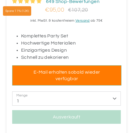
649 Shop-Bewertungen
€95,00
Normaler
€107,20
Spare 11% (12€)
Preis
inkl. MwSt. & kostenfreiem
Versand
ab 75€
Komplettes Party Set
Hochwertige Materialien
Einzigartiges Design
Schnell zu dekorieren
E-Mail erhalten sobald wieder
verfügbar
Menge
1
Ausverkauft