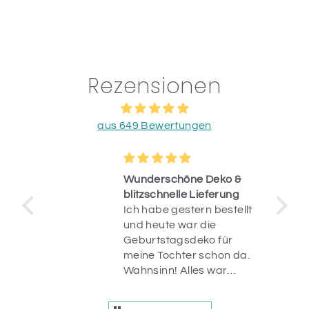
Rezensionen
aus 649 Bewertungen
Wunderschöne Deko &
blitzschnelle Lieferung
Ich habe gestern bestellt
op.
und heute war die
uf
Geburtstagsdeko für
n
meine Tochter schon da.
r
Wahnsinn! Alles war
liebevoll verpackt und
die Artikel sind einfach