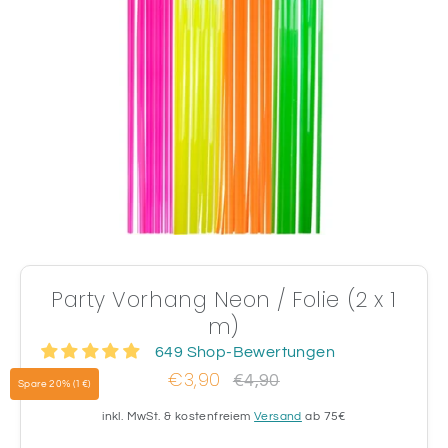
Party Vorhang Neon / Folie (2 x 1
m)
649 Shop-Bewertungen
€3,90
Normaler
€4,90
Spare 20% (1€)
Preis
inkl. MwSt. & kostenfreiem
Versand
ab 75€