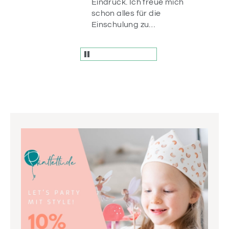
ür
Eindruck. Ich freue mich
n da.
schon alles für die
r
Einschulung zu
und
dekorieren ☺️
fach
en