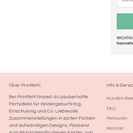
WICHTIG:
Newslett
Über Printfetti:
Info & Servi
Bei Printfetti findest du zauberhafte
Kunden Be
Partydeko für Kindergeburtstag,
FAQ
Einschulung und Co. Liebevolle
Retouren
Zusammenstellungen in zarten Farben
und aufwändigen Designs. Passend
Kontakt
zum Wunschmotto deines Kindes, von