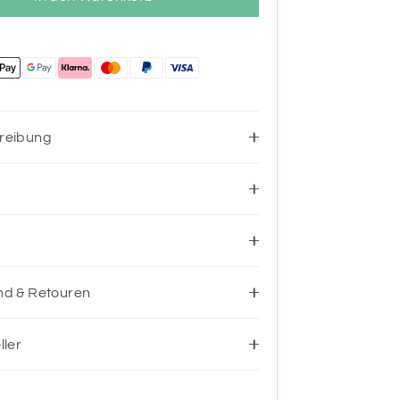
reibung
nd & Retouren
ller