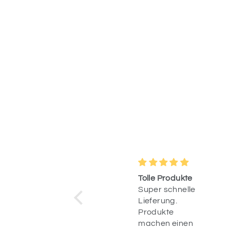
Wunderschöne
Tolle Produkte
Deko &
Super schnelle
blitzschnelle
Ich habe gestern
Lieferung.
Lieferung
bestellt und
Produkte
heute war die
machen einen