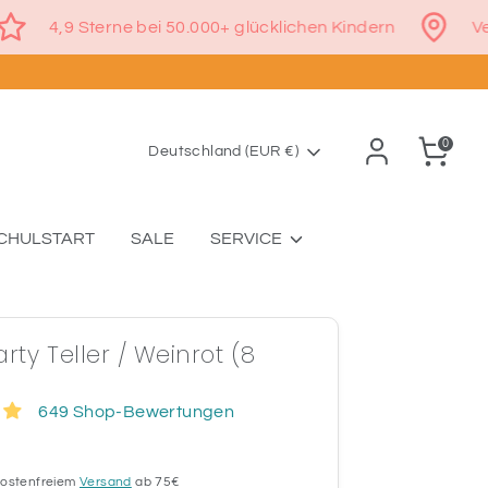
€
4,9 Sterne bei 50.000+ glücklichen Kindern
0
Währung
Deutschland (EUR €)
CHULSTART
SALE
SERVICE
arty Teller / Weinrot (8
649 Shop-Bewertungen
 kostenfreiem
Versand
ab 75€