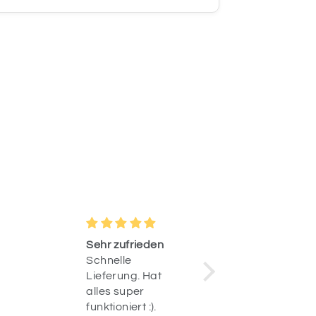
Sehr zufrieden
Einzigarti
Schnelle
Habe so l
Lieferung. Hat
nach ein
alles super
kindlichen
funktioniert :).
ballon fü