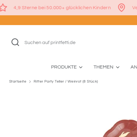
Direkt
€
4,9 Sterne bei 50.000+ glücklichen Kindern
zum
Inhalt
Suchen
Suchen
auf
printfetti.de
PRODUKTE
THEMEN
A
Startseite
Ritter Party Teller / Weinrot (8 Stück)