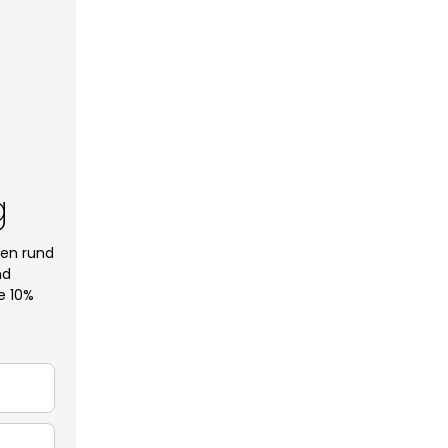
g
een rund
nd
e 10%