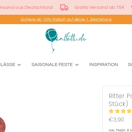
Versand aus Deutschland
Gratis Versand ab 75
Sichere dir 10% Rabatt auf deine 1. Bestellung
NLÄSSE
SAISONALE FESTE
INSPIRATION
S
Ritter P
Stück)
€3,90
inkl. MwSt. &