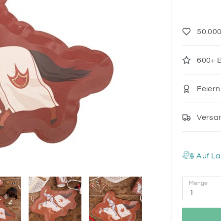
50.000
600+ B
Feiern
Versa
Auf La
Menge
1