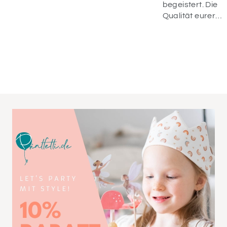
begeistert. Die
Qualität eurer
Ware, der
schnelle Versan
und die
Bemühungen
vom Service sin
einfach
wunderbar.
Danke dafür und
bis zum nächste
Mal! 😊♥️