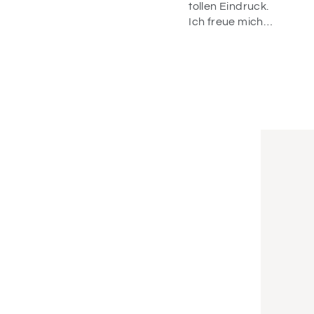
Geburtstagsdeko
tollen Eindruck.
für meine Tochter
Ich freue mich
schon da.
schon alles für
Wahnsinn! Alles
die Einschulung
war liebevoll
zu dekorieren ☺️
verpackt und die
Artikel sind
einfach
wunderschön!
Vielen Dank.