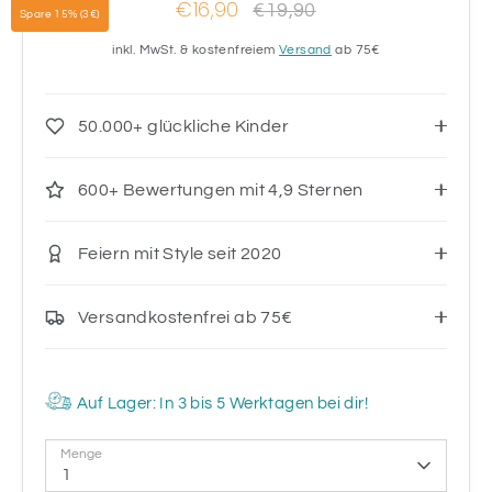
€16,90
Normaler
€19,90
Spare 15% (3€)
Preis
inkl. MwSt. & kostenfreiem
Versand
ab 75€
50.000+ glückliche Kinder
600+ Bewertungen mit 4,9 Sternen
Feiern mit Style seit 2020
Versandkostenfrei ab 75€
Auf Lager: In 3 bis 5 Werktagen bei dir!
Menge
1