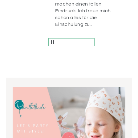
machen einen tollen
ür
Eindruck. Ich freue mich
n da.
schon alles für die
r
Einschulung zu
und
dekorieren ☺️
fach
en