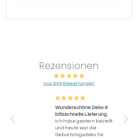
Rezensionen
aus 649 Bewertungen
Wunderschöne Deko &
blitzschnelle Lieferung
Ich habe gestern bestellt
op.
und heute war die
uf
Geburtstagsdeko für