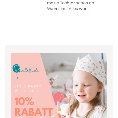
n
meine Tochter schon da.
r
Wahnsinn! Alles war
liebevoll verpackt und
die Artikel sind einfach
wunderschön! Vielen
Dank.