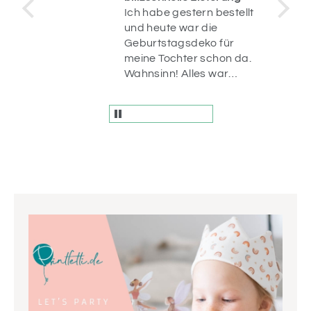
Ich habe gestern bestellt
op.
und heute war die
uf
Geburtstagsdeko für
n
meine Tochter schon da.
r
Wahnsinn! Alles war
liebevoll verpackt und
die Artikel sind einfach
wunderschön! Vielen
Dank.