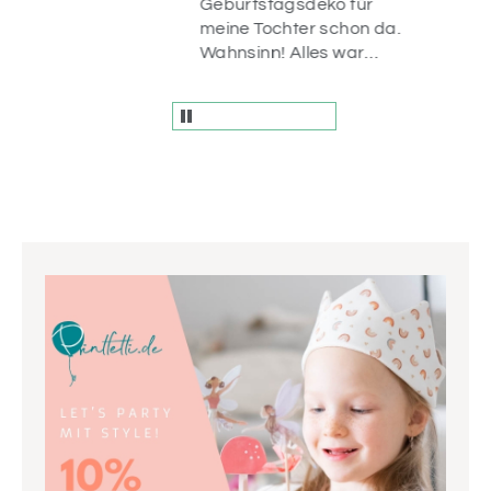
uf
Geburtstagsdeko für
n
meine Tochter schon da.
r
Wahnsinn! Alles war
liebevoll verpackt und
die Artikel sind einfach
wunderschön! Vielen
Dank.