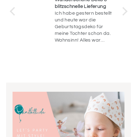
blitzschnelle Lieferung
Ich habe gestern bestellt
op.
und heute war die
uf
Geburtstagsdeko für
n
meine Tochter schon da.
r
Wahnsinn! Alles war
liebevoll verpackt und
die Artikel sind einfach
wunderschön! Vielen
Dank.