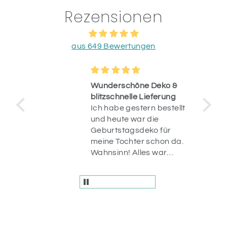
Rezensionen
aus 649 Bewertungen
Wunderschöne Deko &
blitzschnelle Lieferung
Ich habe gestern bestellt
op.
und heute war die
uf
Geburtstagsdeko für
n
meine Tochter schon da.
r
Wahnsinn! Alles war
liebevoll verpackt und
die Artikel sind einfach
wunderschön! Vielen
Dank.