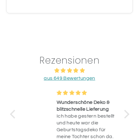
Rezensionen
aus 649 Bewertungen
Wunderschöne Deko &
blitzschnelle Lieferung
Ich habe gestern bestellt
op.
und heute war die
uf
Geburtstagsdeko für
n
meine Tochter schon da.